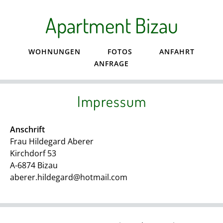
Apartment Bizau
WOHNUNGEN
FOTOS
ANFAHRT
ANFRAGE
Impressum
Anschrift
Frau Hildegard Aberer
Kirchdorf 53
A-6874 Bizau
aber
er.hi
ldega
rd@hot
mail.c
om